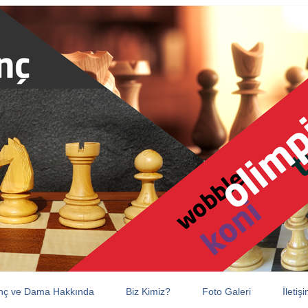
nç ve Dama Hakkında
Biz Kimiz?
Foto Galeri
İletiş