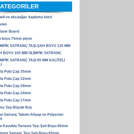
ATEGORİLER
ell ve akçaağac kaplama bord
vian
lanır Board
h boyu 75mm piyon
İMPİK SATRANÇ TAŞI ŞAH BOYU 125 MM
H BOYU 105 MM OLİMPİK SATRANÇ
İMPİK SATRANÇ TAŞI 85 MM KALİTELİ
I
vla Pulu Çap 35mm
vla Pulu Çap 32mm
vla Pulu Çap 29mm
vla Pulu Çap 24mm
vla Pulu Çap 17mm
ma Taşı Büyük Boy
o Satranç Takımı Ahşap ve Polyester
lı
ı Kavuklu Turnuva Taşı Şah Boyu 85mm
rnuva Satranç Taşı Şah Boyu 85mm