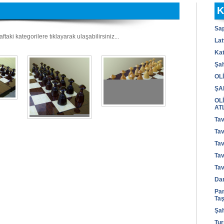
K
Sap
taki kategorilere tıklayarak ulaşabilirsiniz...
Lat
Kat
Şa
OL
ŞA
OL
ATL
Ta
Ta
Ta
Ta
Ta
Da
Pan
Taş
Şah
Tu