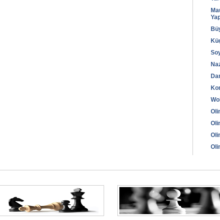
Mau
Yap
Bü
Kü
Soy
Naz
Dam
Kon
Wob
Oli
Oli
Oli
Oli